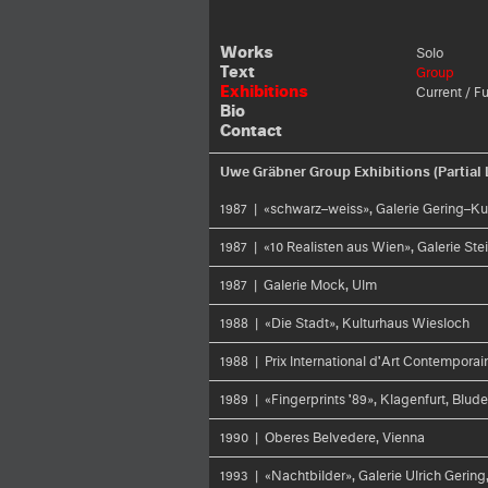
Works
Solo
Text
Group
Exhibitions
Current / F
Bio
Contact
Uwe Gräbner Group Exhibitions (Partial L
1987 | «schwarz–weiss», Galerie Gering–Ku
1987 | «10 Realisten aus Wien», Galerie Stei
1987 | Galerie Mock, Ulm
1988 | «Die Stadt», Kulturhaus Wiesloch
1988 | Prix International d'Art Contempora
1989 | «Fingerprints '89», Klagenfurt, Blud
1990 | Oberes Belvedere, Vienna
1993 | «Nachtbilder», Galerie Ulrich Gering