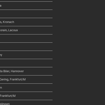
va
s, Kronach
orain, Lacoux
ey
uda Böer, Hannover
 Gering, Frankfurt/M
rn
 Frankfurt/M
slingen