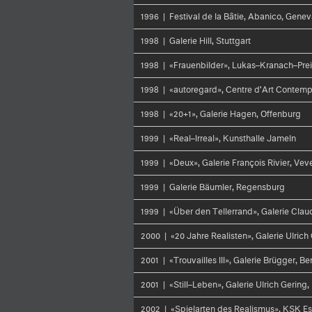
1996 | Festival de la Bâtie, Abanico, Gene
1998 | Galerie Hill, Stuttgart
1998 | «Frauenbilder», Lukas–Kranach–Prei
1998 | «autoregard», Centre d'Art Contemp
1998 | «20+1», Galerie Hagen, Offenburg
1999 | «Real–Irreal», Kunsthalle Jameln
1999 | «Deux», Galerie François Rivier, Vev
1999 | Galerie Bäumler, Regensburg
1999 | «Über den Tellerrand», Galerie Cla
2000 | «20 Jahre Realisten», Galerie Ulrich
2001 | «Trouvailles III», Galerie Brügger, Be
2001 | «Still–Leben», Galerie Ulrich Gering,
2002 | «Spielarten des Realismus», KSK Es