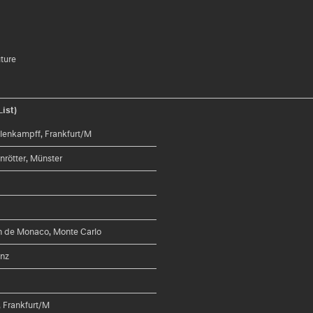
uture
ist)
lenkampff, Frankfurt/M
nrötter, Münster
in de Monaco, Monte Carlo
enz
, Frankfurt/M