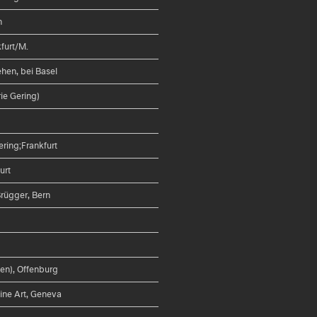
n
furt/M.
ehen, bei Basel
rie Gering)
ring;Frankfurt
urt
Brügger, Bern
en), Offenburg
Fine Art, Geneva